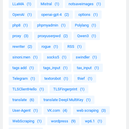
LLaMA
(1)
Mistral
(1)
notsaveimages
(1)
OpenAI
(1)
openai-gpt-4
(2)
options
(1)
php8
(1)
phpmyadmin
(1)
Polylang
(1)
proxy
(3)
proxyuserpwd
(2)
Qwen3
(1)
rewriter
(2)
rogue
(1)
RSS
(1)
sinoni.men
(1)
socks5
(1)
swindler
(1)
tags add
(1)
tags_input
(1)
tax_input
(1)
Telegram
(1)
textorobot
(1)
thief
(1)
TLSClientHello
(1)
TLSFingerprint
(1)
translate
(6)
translate Deepl MultiKey
(1)
User-Agent
(1)
VK.com
(4)
web scraping
(3)
WebScraping
(1)
wordpress
(9)
wp6.1
(1)