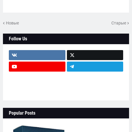
Новые
Старые
Follow Us
head-text2
testimonial-wrap
main-wrapper
Popular Posts