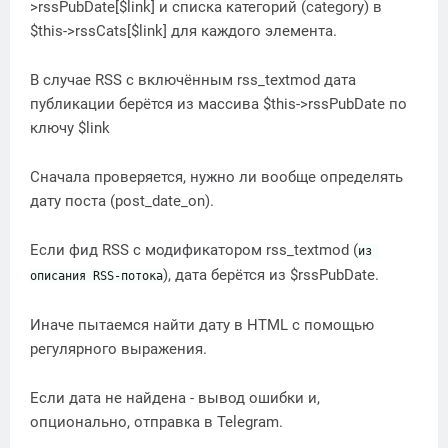
>rssPubDate[$link] и списка категорий (category) в
$this->rssCats[$link] для каждого элемента.
В случае RSS с включённым rss_textmod дата
публикации берётся из массива $this->rssPubDate по
ключу $link
Сначала проверяется, нужно ли вообще определять
дату поста (post_date_on).
Если фид RSS с модификатором rss_textmod (
из 
), дата берётся из $rssPubDate.
описания RSS-потока
Иначе пытаемся найти дату в HTML с помощью
регулярного выражения.
Если дата не найдена - вывод ошибки и,
опционально, отправка в Telegram.