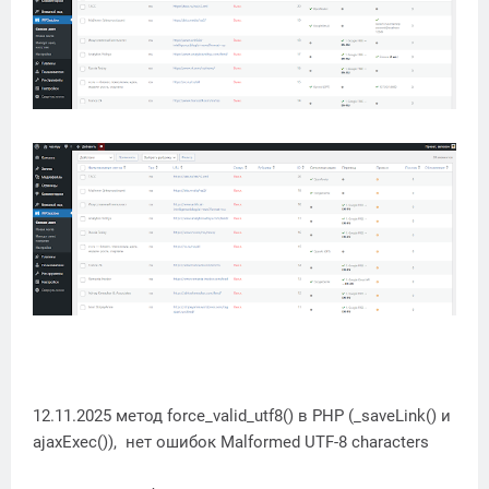
12.11.2025 метод force_valid_utf8() в PHP (_saveLink() и
ajaxExec()), нет ошибок Malformed UTF-8 characters