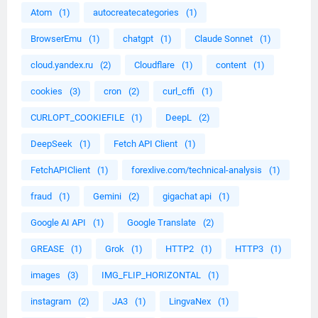
Atom
(1)
autocreatecategories
(1)
BrowserEmu
(1)
chatgpt
(1)
Claude Sonnet
(1)
cloud.yandex.ru
(2)
Cloudflare
(1)
content
(1)
cookies
(3)
cron
(2)
curl_cffi
(1)
CURLOPT_COOKIEFILE
(1)
DeepL
(2)
DeepSeek
(1)
Fetch API Client
(1)
FetchAPIClient
(1)
forexlive.com/technical-analysis
(1)
fraud
(1)
Gemini
(2)
gigachat api
(1)
Google AI API
(1)
Google Translate
(2)
GREASE
(1)
Grok
(1)
HTTP2
(1)
HTTP3
(1)
images
(3)
IMG_FLIP_HORIZONTAL
(1)
instagram
(2)
JA3
(1)
LingvaNex
(1)