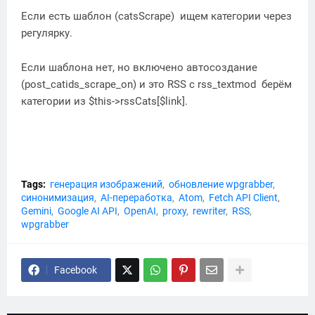
Если есть шаблон (catsScrape) ищем категории через
регулярку.
Если шаблона нет, но включено автосоздание
(post_catids_scrape_on) и это RSS с rss_textmod берём
категории из $this->rssCats[$link].
Tags:
генерация изображений
обновление wpgrabber
синонимизация
AI-переработка
Atom
Fetch API Client
Gemini
Google AI API
OpenAI
proxy
rewriter
RSS
wpgrabber
Facebook