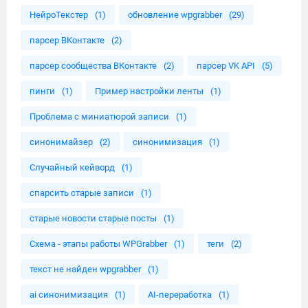
НейроТекстер
(1)
обновление wpgrabber
(29)
парсер ВКонтакте
(2)
парсер сообщества ВКонтакте
(2)
парсер VK API
(5)
пинги
(1)
Пример настройки ленты
(1)
Проблема с миниатюрой записи
(1)
синонимайзер
(2)
синонимизация
(1)
Случайный кейворд
(1)
спарсить старые записи
(1)
старые новости старые посты
(1)
Схема - этапы работы WPGrabber
(1)
теги
(2)
текст не найден wpgrabber
(1)
ai синонимизация
(1)
AI-переработка
(1)