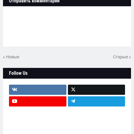
Отправить комментарий
Новые
Старые
Follow Us
head-text2
testimonial-wrap
main-wrapper