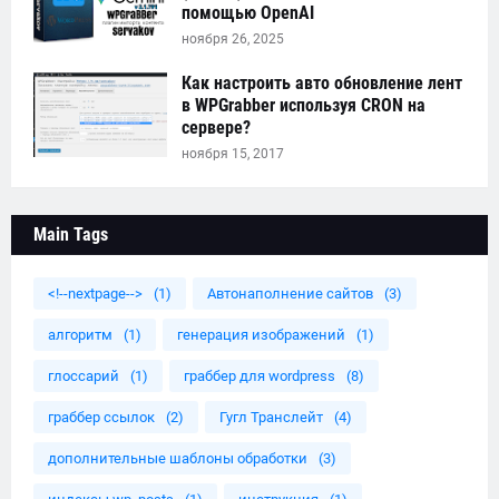
помощью OpenAI
ноября 26, 2025
Как настроить авто обновление лент
в WPGrabber используя CRON на
сервере?
ноября 15, 2017
Main Tags
<!--nextpage-->
(1)
Автонаполнение сайтов
(3)
алгоритм
(1)
генерация изображений
(1)
глоссарий
(1)
граббер для wordpress
(8)
граббер ссылок
(2)
Гугл Транслейт
(4)
дополнительные шаблоны обработки
(3)