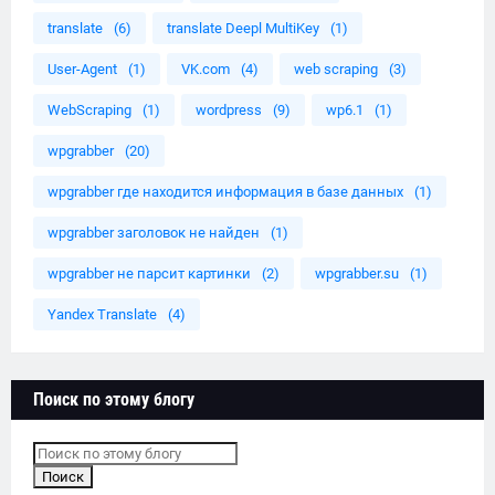
translate
(6)
translate Deepl MultiKey
(1)
User-Agent
(1)
VK.com
(4)
web scraping
(3)
WebScraping
(1)
wordpress
(9)
wp6.1
(1)
wpgrabber
(20)
wpgrabber где находится информация в базе данных
(1)
wpgrabber заголовок не найден
(1)
wpgrabber не парсит картинки
(2)
wpgrabber.su
(1)
Yandex Translate
(4)
Поиск по этому блогу