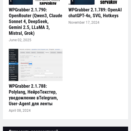
WPGrabber 2.1.790:
WPGrabber 2.1.789: OpenAI
OpenRouter (Qwen3, Claude
chatGPT-4o, SVG, Hotkeys
Sonnet 4, DeepSeek,
November 17, 2024
Gemini 2.5, LLaMA 3,
Mistral, Grok)
June 02, 2025
WPGrabber 2.1.788:
Polylang, НейроТекстер,
уведомление вTelegram,
User-Agent для ленты
April 08, 2024