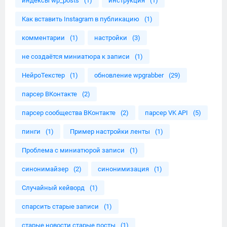
индексы wp_posts
(1)
инструкция
(1)
Как вставить Instagram в публикацию
(1)
комментарии
(1)
настройки
(3)
не создаётся миниатюра к записи
(1)
НейроТекстер
(1)
обновление wpgrabber
(29)
парсер ВКонтакте
(2)
парсер сообщества ВКонтакте
(2)
парсер VK API
(5)
пинги
(1)
Пример настройки ленты
(1)
Проблема с миниатюрой записи
(1)
синонимайзер
(2)
синонимизация
(1)
Случайный кейворд
(1)
спарсить старые записи
(1)
старые новости старые посты
(1)