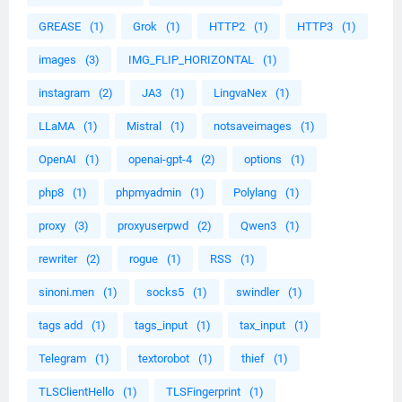
GREASE
(1)
Grok
(1)
HTTP2
(1)
HTTP3
(1)
images
(3)
IMG_FLIP_HORIZONTAL
(1)
instagram
(2)
JA3
(1)
LingvaNex
(1)
LLaMA
(1)
Mistral
(1)
notsaveimages
(1)
OpenAI
(1)
openai-gpt-4
(2)
options
(1)
php8
(1)
phpmyadmin
(1)
Polylang
(1)
proxy
(3)
proxyuserpwd
(2)
Qwen3
(1)
rewriter
(2)
rogue
(1)
RSS
(1)
sinoni.men
(1)
socks5
(1)
swindler
(1)
tags add
(1)
tags_input
(1)
tax_input
(1)
Telegram
(1)
textorobot
(1)
thief
(1)
TLSClientHello
(1)
TLSFingerprint
(1)