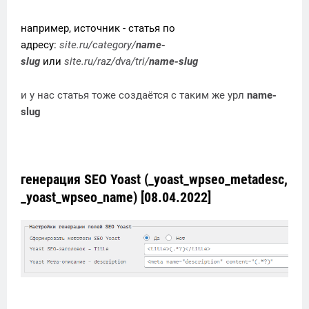
например, источник - статья по
адресу:
site.ru/category/
name-
slug
или
site.ru/raz/dva/tri/
name-slug
и у нас статья тоже создаётся с таким же урл
name-
slug
генерация SEO Yoast (_yoast_wpseo_metadesc,
_yoast_wpseo_name) [08.04.2022]