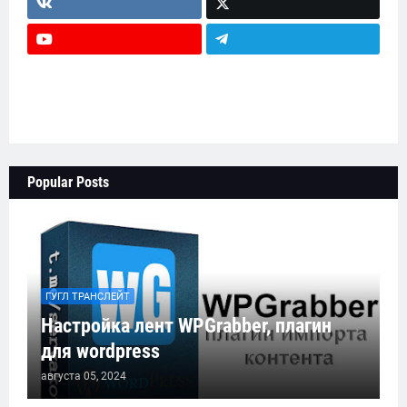
head-text2
testimonial-wrap
main-wrapper
Popular Posts
ГУГЛ ТРАНСЛЕЙТ
Настройка лент WPGrabber, плагин
для wordpress
августа 05, 2024