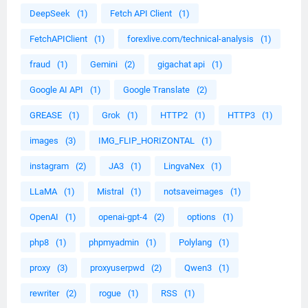
DeepSeek
(1)
Fetch API Client
(1)
FetchAPIClient
(1)
forexlive.com/technical-analysis
(1)
fraud
(1)
Gemini
(2)
gigachat api
(1)
Google AI API
(1)
Google Translate
(2)
GREASE
(1)
Grok
(1)
HTTP2
(1)
HTTP3
(1)
images
(3)
IMG_FLIP_HORIZONTAL
(1)
instagram
(2)
JA3
(1)
LingvaNex
(1)
LLaMA
(1)
Mistral
(1)
notsaveimages
(1)
OpenAI
(1)
openai-gpt-4
(2)
options
(1)
php8
(1)
phpmyadmin
(1)
Polylang
(1)
proxy
(3)
proxyuserpwd
(2)
Qwen3
(1)
rewriter
(2)
rogue
(1)
RSS
(1)