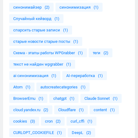
синонимайзер
(2)
синонимизация
(1)
Случайный кейворд
(1)
спарсить старые записи
(1)
старые новости старые посты
(1)
Схема - этапы работы WPGrabber
(1)
теги
(2)
текст не найден wpgrabber
(1)
ai синонимизация
(1)
AI-переработка
(1)
Atom
(1)
autocreatecategories
(1)
BrowserEmu
(1)
chatgpt
(1)
Claude Sonnet
(1)
cloud.yandex.ru
(2)
Cloudflare
(1)
content
(1)
cookies
(3)
cron
(2)
curl_cffi
(1)
CURLOPT_COOKIEFILE
(1)
DeepL
(2)