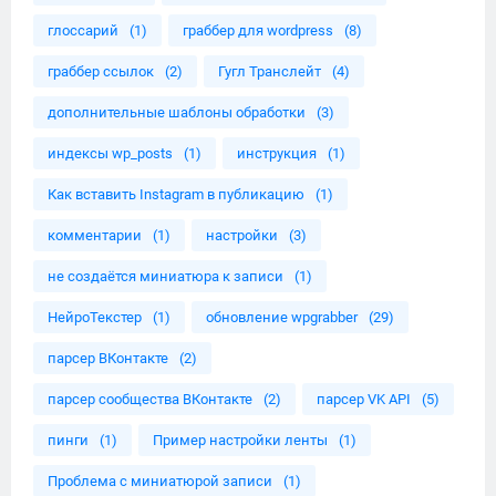
глоссарий
(1)
граббер для wordpress
(8)
граббер ссылок
(2)
Гугл Транслейт
(4)
дополнительные шаблоны обработки
(3)
индексы wp_posts
(1)
инструкция
(1)
Как вставить Instagram в публикацию
(1)
комментарии
(1)
настройки
(3)
не создаётся миниатюра к записи
(1)
НейроТекстер
(1)
обновление wpgrabber
(29)
парсер ВКонтакте
(2)
парсер сообщества ВКонтакте
(2)
парсер VK API
(5)
пинги
(1)
Пример настройки ленты
(1)
Проблема с миниатюрой записи
(1)