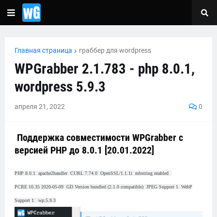
Главная страница
граббер для wordpress
WPGrabber 2.1.783 - php 8.0.1,
wordpress 5.9.3
апреля 21, 2022
0
Поддержка совместимости WPGrabber с
версией PHP до 8.0.1 [20.01.2022]
PHP 8.0.1 apache2handler CURL 7.74.0 OpenSSL/1.1.1i mbstring enabled
PCRE 10.35 2020-05-09 GD Version bundled (2.1.0 compatible) JPEG Support 1 WebP
Support 1 wp:5.9.3