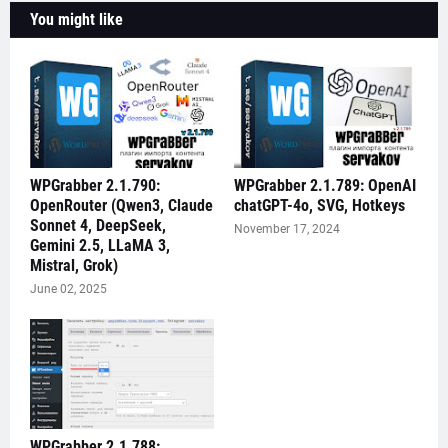
You might like
WPGrabber 2.1.790:
WPGrabber 2.1.789: OpenAI
OpenRouter (Qwen3, Claude
chatGPT-4o, SVG, Hotkeys
Sonnet 4, DeepSeek,
November 17, 2024
Gemini 2.5, LLaMA 3,
Mistral, Grok)
June 02, 2025
WPGrabber 2.1.788: