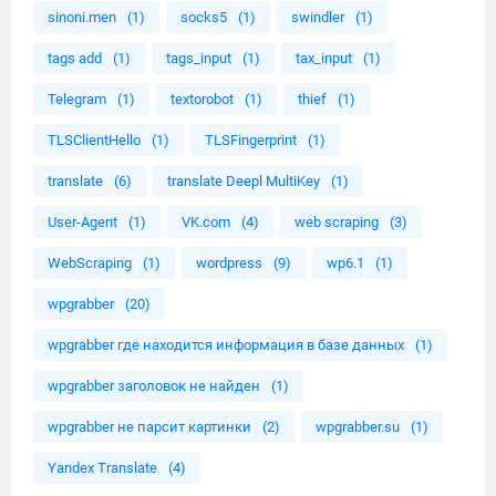
sinoni.men
(1)
socks5
(1)
swindler
(1)
tags add
(1)
tags_input
(1)
tax_input
(1)
Telegram
(1)
textorobot
(1)
thief
(1)
TLSClientHello
(1)
TLSFingerprint
(1)
translate
(6)
translate Deepl MultiKey
(1)
User-Agent
(1)
VK.com
(4)
web scraping
(3)
WebScraping
(1)
wordpress
(9)
wp6.1
(1)
wpgrabber
(20)
wpgrabber где находится информация в базе данных
(1)
wpgrabber заголовок не найден
(1)
wpgrabber не парсит картинки
(2)
wpgrabber.su
(1)
Yandex Translate
(4)