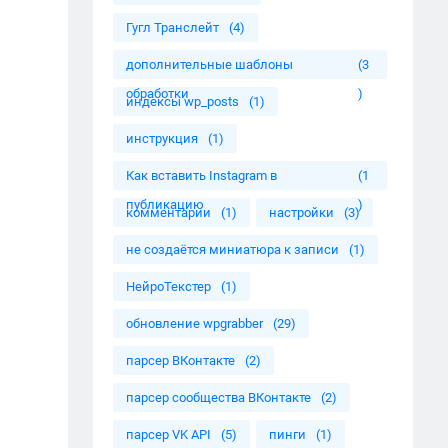
Гугл Транслейт
(4)
дополнительные шаблоны
(3
обработки
)
индексы wp_posts
(1)
инструкция
(1)
Как вставить Instagram в
(1
публикацию
)
комментарии
(1)
настройки
(3)
не создаётся миниатюра к записи
(1)
НейроТекстер
(1)
обновление wpgrabber
(29)
парсер ВКонтакте
(2)
парсер сообщества ВКонтакте
(2)
парсер VK API
(5)
пинги
(1)