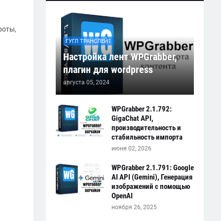
роты,
ГУГЛ ТРАНСЛЕЙТ
Настройка лент WPGrabber,
плагин для wordpress
августа 05, 2024
WPGrabber 2.1.792:
GigaChat API,
производительность и
стабильность импорта
июня 02, 2026
WPGrabber 2.1.791: Google
AI API (Gemini), Генерация
изображений с помощью
OpenAI
ноября 26, 2025