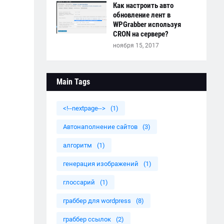
Как настроить авто
обновление лент в
WPGrabber используя
CRON на сервере?
ноября 15, 2017
Main Tags
<!--nextpage-->
(1)
Автонаполнение сайтов
(3)
алгоритм
(1)
генерация изображений
(1)
глоссарий
(1)
граббер для wordpress
(8)
граббер ссылок
(2)