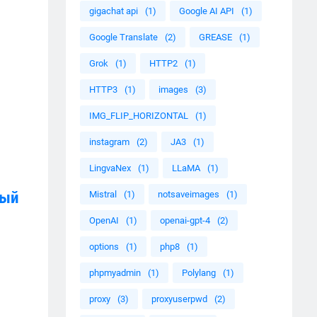
gigachat api
(1)
Google AI API
(1)
Google Translate
(2)
GREASE
(1)
Grok
(1)
HTTP2
(1)
HTTP3
(1)
images
(3)
IMG_FLIP_HORIZONTAL
(1)
instagram
(2)
JA3
(1)
LingvaNex
(1)
LLaMA
(1)
ный
Mistral
(1)
notsaveimages
(1)
OpenAI
(1)
openai-gpt-4
(2)
options
(1)
php8
(1)
phpmyadmin
(1)
Polylang
(1)
proxy
(3)
proxyuserpwd
(2)