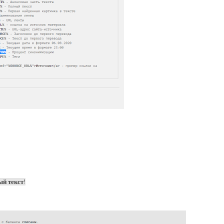
й текст
!