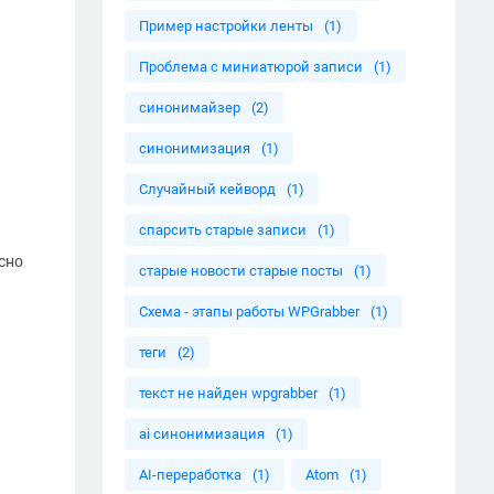
Пример настройки ленты
(1)
Проблема с миниатюрой записи
(1)
синонимайзер
(2)
синонимизация
(1)
Случайный кейворд
(1)
спарсить старые записи
(1)
сно
старые новости старые посты
(1)
Схема - этапы работы WPGrabber
(1)
теги
(2)
текст не найден wpgrabber
(1)
ai синонимизация
(1)
AI-переработка
(1)
Atom
(1)