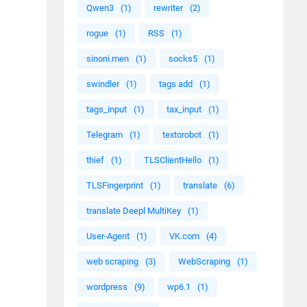
Qwen3
(1)
rewriter
(2)
rogue
(1)
RSS
(1)
sinoni.men
(1)
socks5
(1)
swindler
(1)
tags add
(1)
tags_input
(1)
tax_input
(1)
Telegram
(1)
textorobot
(1)
thief
(1)
TLSClientHello
(1)
TLSFingerprint
(1)
translate
(6)
translate Deepl MultiKey
(1)
User-Agent
(1)
VK.com
(4)
web scraping
(3)
WebScraping
(1)
wordpress
(9)
wp6.1
(1)