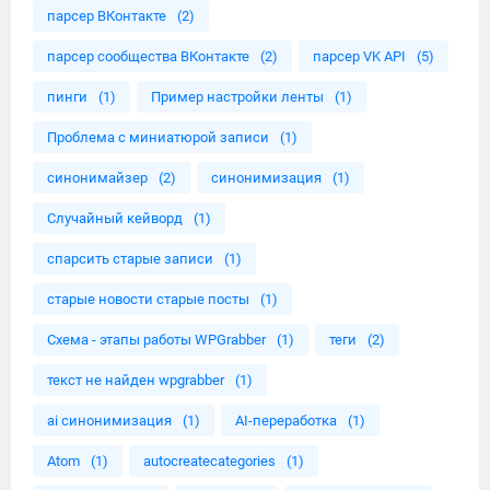
парсер ВКонтакте
(2)
парсер сообщества ВКонтакте
(2)
парсер VK API
(5)
пинги
(1)
Пример настройки ленты
(1)
Проблема с миниатюрой записи
(1)
синонимайзер
(2)
синонимизация
(1)
Случайный кейворд
(1)
спарсить старые записи
(1)
старые новости старые посты
(1)
Схема - этапы работы WPGrabber
(1)
теги
(2)
текст не найден wpgrabber
(1)
ai синонимизация
(1)
AI-переработка
(1)
Atom
(1)
autocreatecategories
(1)