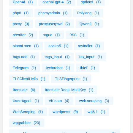
OpenAI
(1)
openai-gpt-4
(2)
options
(1)
php8
(1)
phpmyadmin
(1)
Polylang
(1)
proxy
(3)
proxyuserpwd
(2)
Qwen3
(1)
rewriter
(2)
rogue
(1)
RSS
(1)
sinoni.men
(1)
socks5
(1)
swindler
(1)
tags add
(1)
tags_input
(1)
tax_input
(1)
Telegram
(1)
textorobot
(1)
thief
(1)
TLSClientHello
(1)
TLSFingerprint
(1)
translate
(6)
translate Deepl MultiKey
(1)
User-Agent
(1)
VK.com
(4)
web scraping
(3)
WebScraping
(1)
wordpress
(9)
wp6.1
(1)
wpgrabber
(20)