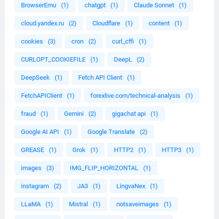
BrowserEmu
(1)
chatgpt
(1)
Claude Sonnet
(1)
cloud.yandex.ru
(2)
Cloudflare
(1)
content
(1)
cookies
(3)
cron
(2)
curl_cffi
(1)
CURLOPT_COOKIEFILE
(1)
DeepL
(2)
DeepSeek
(1)
Fetch API Client
(1)
FetchAPIClient
(1)
forexlive.com/technical-analysis
(1)
fraud
(1)
Gemini
(2)
gigachat api
(1)
Google AI API
(1)
Google Translate
(2)
GREASE
(1)
Grok
(1)
HTTP2
(1)
HTTP3
(1)
images
(3)
IMG_FLIP_HORIZONTAL
(1)
instagram
(2)
JA3
(1)
LingvaNex
(1)
LLaMA
(1)
Mistral
(1)
notsaveimages
(1)