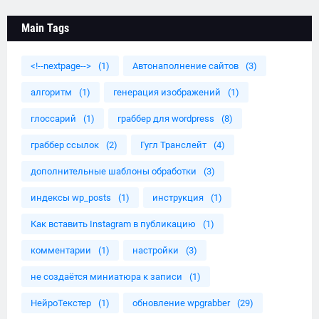
Main Tags
<!--nextpage-->
(1)
Автонаполнение сайтов
(3)
алгоритм
(1)
генерация изображений
(1)
глоссарий
(1)
граббер для wordpress
(8)
граббер ссылок
(2)
Гугл Транслейт
(4)
дополнительные шаблоны обработки
(3)
индексы wp_posts
(1)
инструкция
(1)
Как вставить Instagram в публикацию
(1)
комментарии
(1)
настройки
(3)
не создаётся миниатюра к записи
(1)
НейроТекстер
(1)
обновление wpgrabber
(29)