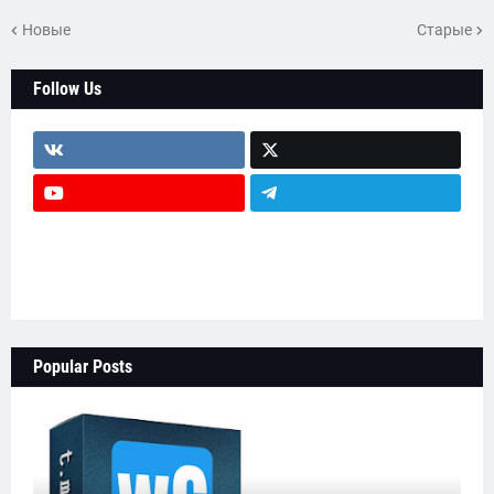
Новые
Старые
Follow Us
head-text2
testimonial-wrap
main-wrapper
Popular Posts